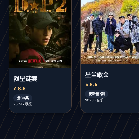
星尘歌会
陨星谜案
⭐ 8.5
⭐ 8.8
更新至7期
全30集
2026 · 音乐
2024 · 悬疑