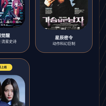
渊觉醒
星辰密令
·流星史诗
动作科幻巨制
将上线