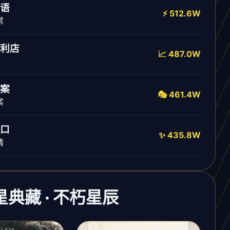
语
⚡ 512.6W
常
利店
📈 487.0W
案
🎭 461.4W
案
口
✨ 435.8W
情
流星典藏 · 不朽星辰