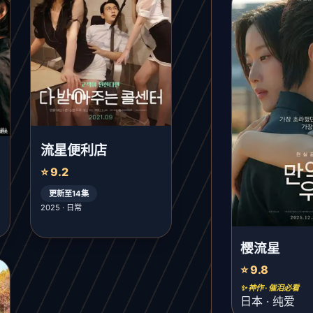
流星便利店
⭐ 9.2
更新至14集
2025 · 日常
樱流星
⭐ 9.8
✨ 神作 · 催泪必看
日本 · 纯爱