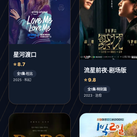
星河渡口
⭐ 8.7
流星前夜·剧场版
全1集·杜比
⭐ 9.8
2025 · 科幻
全1集·特别篇
2023 · 治愈