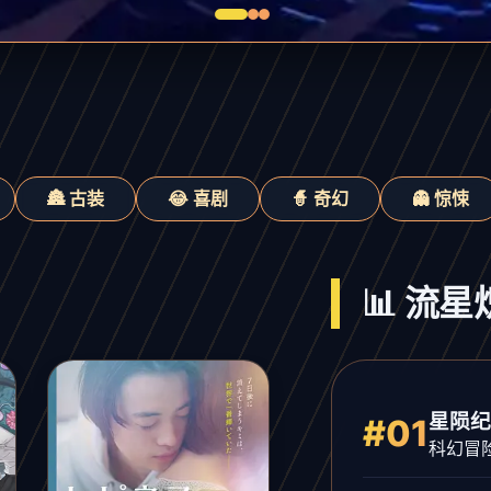
🏯 古装
😂 喜剧
🧙 奇幻
👻 惊悚
📊 流
星陨纪
#01
科幻冒