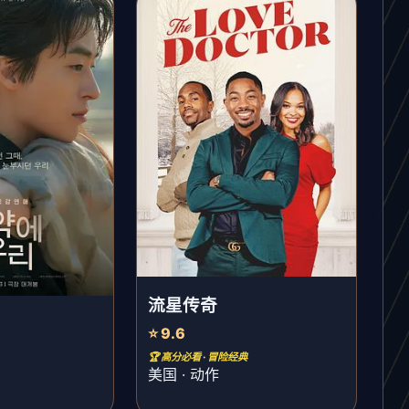
流星传奇
⭐ 9.6
🏆 高分必看 · 冒险经典
美国 · 动作