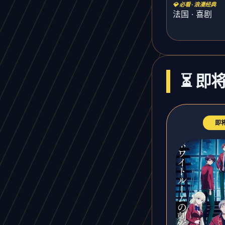
💎 必看 · 浪漫经典
法国 · 喜剧
⏳ 即
即