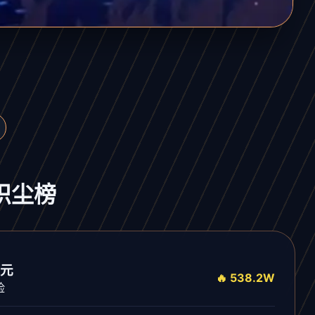
星炽尘榜
元
🔥 538.2W
险