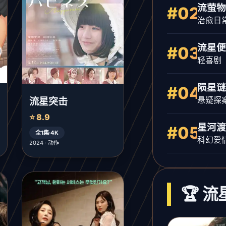
流萤物
#02
治愈日
流星便
#03
轻喜剧
陨星谜
#04
悬疑探
流星突击
⭐ 8.9
星河渡
#05
全1集·4K
科幻爱
2024 · 动作
🏆 