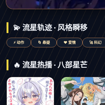
💫 流星轨迹 · 风格瞬移
⚡ 动作
🌀 悬疑
❤️ 爱情
🚀 科幻
🔥 流星热播 · 八部星芒