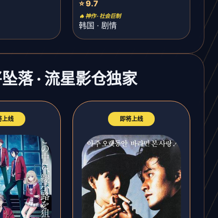
⭐ 9.7
🔥 神作 · 社会巨制
韩国 · 剧情
将坠落 · 流星影仓独家
将上线
即将上线