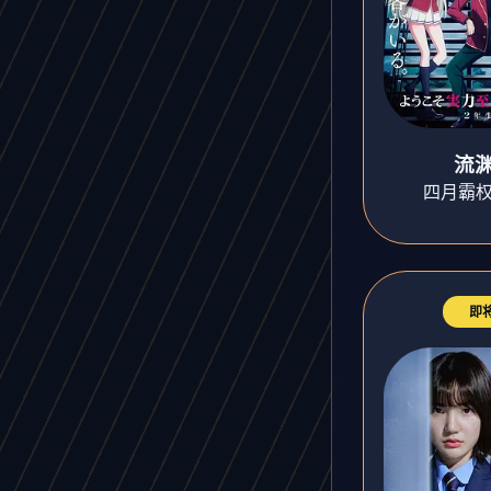
流
四月霸权
即