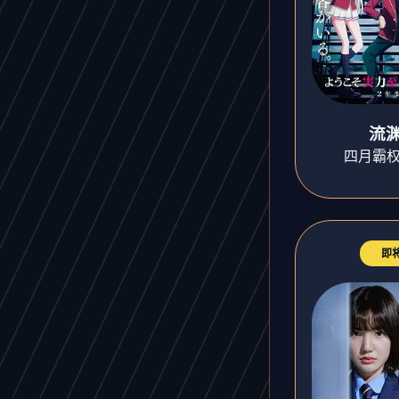
流
四月霸权
即