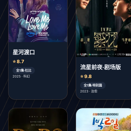
星河渡口
⭐ 8.7
流星前夜·剧场版
全1集·杜比
⭐ 9.8
2025 · 科幻
全1集·特别篇
2023 · 治愈