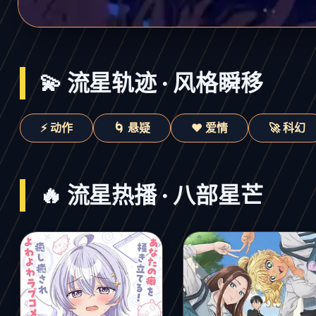
💫 流星轨迹 · 风格瞬移
⚡ 动作
🌀 悬疑
❤️ 爱情
🚀 科幻
🔥 流星热播 · 八部星芒