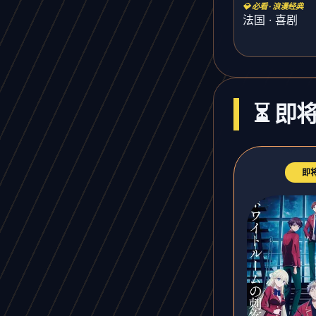
💎 必看 · 浪漫经典
法国 · 喜剧
⏳ 即
即