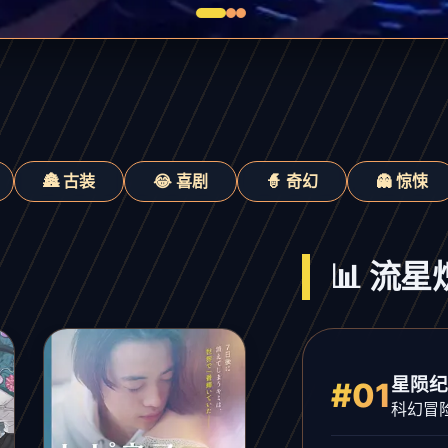
🏯 古装
😂 喜剧
🧙 奇幻
👻 惊悚
📊 流
星陨纪
#01
科幻冒