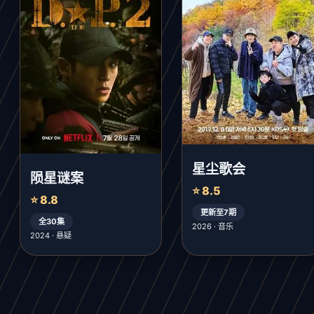
星尘歌会
陨星谜案
⭐ 8.5
⭐ 8.8
更新至7期
全30集
2026 · 音乐
2024 · 悬疑