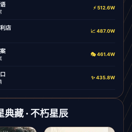
语
⚡ 512.6W
常
利店
📈 487.0W
案
🎭 461.4W
案
口
✨ 435.8W
情
流星典藏 · 不朽星辰