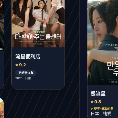
流星便利店
⭐ 9.2
更新至14集
2025 · 日常
樱流星
⭐ 9.8
✨ 神作 · 催泪必看
日本 · 纯爱