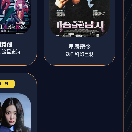
渊觉醒
星辰密令
·流星史诗
动作科幻巨制
将上线