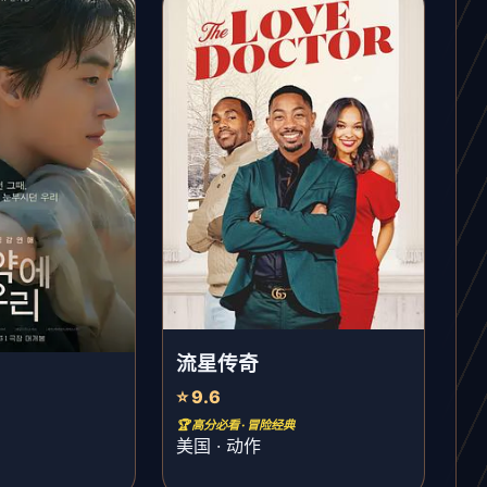
流星传奇
⭐ 9.6
🏆 高分必看 · 冒险经典
美国 · 动作