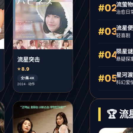
流萤物
#02
治愈日
流星便
#03
轻喜剧
陨星谜
#04
悬疑探
流星突击
⭐ 8.9
星河渡
#05
全1集·4K
科幻爱
2024 · 动作
🏆 