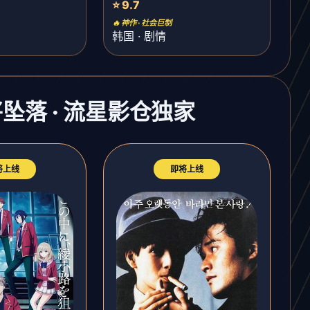
⭐ 9.7
🔥 神作 · 社会巨制
韩国 · 剧情
将坠落 · 流星影仓独家
将上线
即将上线