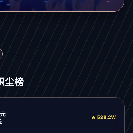
星炽尘榜
元
🔥 538.2W
险